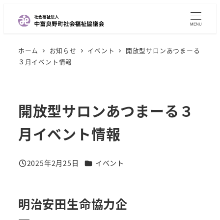
メ
イ
MENU
ン
ホーム
お知らせ
イベント
開放型サロンあつまーる
コ
３月イベント情報
ン
テ
ン
開放型サロンあつまーる３
ツ
へ
月イベント情報
移
動
カテゴリー
2025年2月25日
イベント
投稿日
明治安田生命協力企