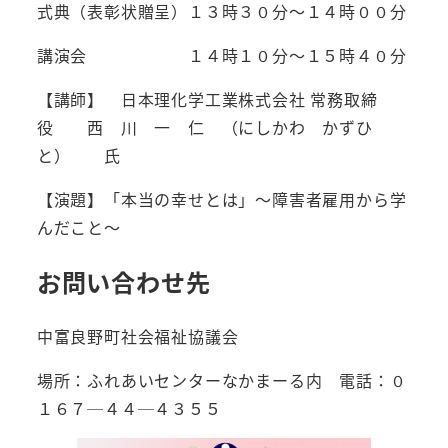
式典（表彰状贈呈）１３時３０分～１４時００分
講演会 １４時１０分～１５時４０分
【講師】 日本理化学工業株式会社 常務取締
役 西 川 一 仁 （にしかわ かずひ
と） 氏
【演題】「本当の幸せとは」～障害者雇用から学
んだこと～
お問い合わせ先
中富良野町社会福祉協議会
場所：ふれあいセンターなかまーる内 電話：０
１６７─４４─４３５５